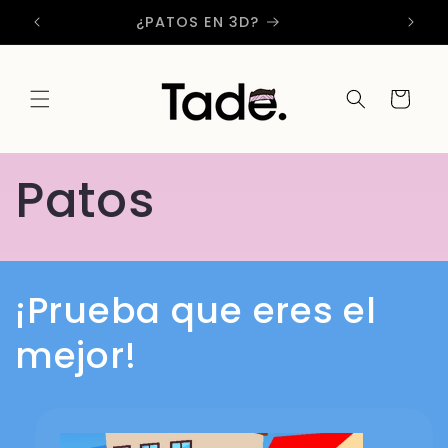
Ir
directamente
¿PATOS EN 3D?
al contenido
Carrito
Patos
¡Prueba que eres el
mejor!