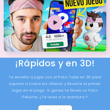
¡Rápidos y en 3D!
Te enseño a jugar con el Pato Tade en 3D para
superar a todos los villanos y llevarte el primer
lugar en el juego. Si ganas te llevas un Pato
Peluche, ¿Te unes a la aventura ?