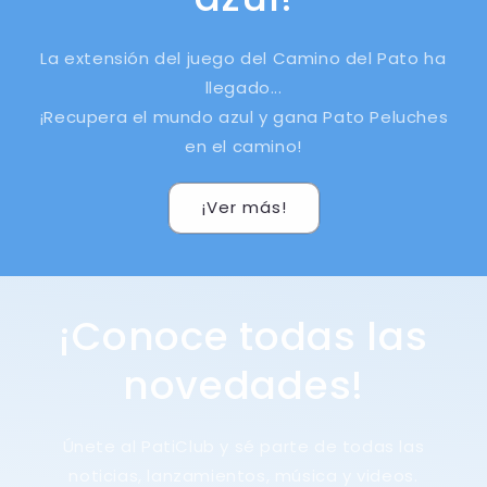
La extensión del juego del Camino del Pato ha
llegado...
¡Recupera el mundo azul y gana Pato Peluches
en el camino!
¡Ver más!
¡Conoce todas las
novedades!
Únete al PatiClub y sé parte de todas las
noticias, lanzamientos, música y videos.