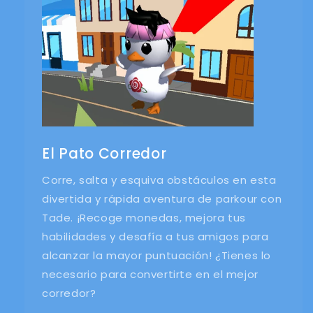
El Pato Corredor
Corre, salta y esquiva obstáculos en esta
divertida y rápida aventura de parkour con
Tade. ¡Recoge monedas, mejora tus
habilidades y desafía a tus amigos para
alcanzar la mayor puntuación! ¿Tienes lo
necesario para convertirte en el mejor
corredor?