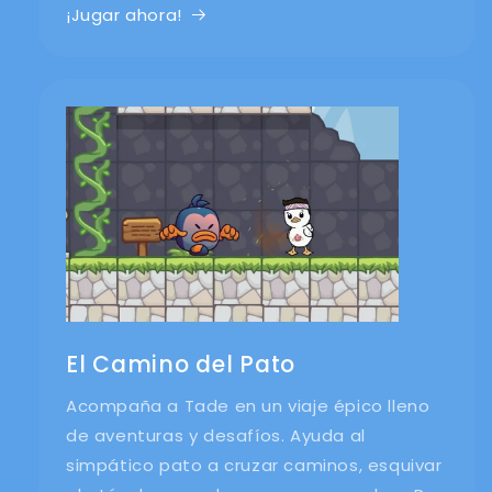
¡Jugar ahora!
El Camino del Pato
Acompaña a Tade en un viaje épico lleno
de aventuras y desafíos. Ayuda al
simpático pato a cruzar caminos, esquivar