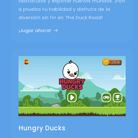
obstáculos y explorar nuevos mundos. ¡Pon
a prueba tu habilidad y disfruta de la
diversión sin fin en The Duck Road!
¡Jugar ahora!
Hungry Ducks